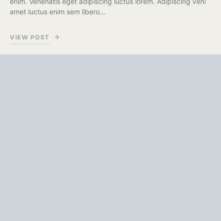
enim. Venenatis eget adipiscing luctus lorem. Adipiscing veni
amet luctus enim sem libero…
VIEW POST