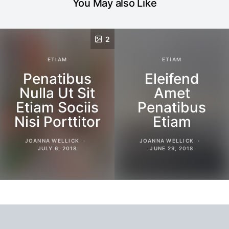
You May also Like
2
ETIAM
ETIAM
Penatibus
Eleifend
Nulla Ut Sit
Amet
Etiam Sociis
Penatibus
Nisi Porttitor
Etiam
JOANNA WELLICK
JOANNA WELLICK
JULY 6, 2018
JUNE 29, 2018