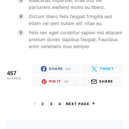
Maecenas imperdiet vitae vidi vel
parturient eleifend mollis eu libero.
Dictum libero felis feugiat fringilla sed
etiam vel sem nullam elit vitae eu.
Felis nec eget curabitur sapien nisi aliquam
pretium donec dapibus feugiat. Faucibus
enim venenatis mus semper.
SHARE
TWEET
268
457
SHARES
PIN IT
SHARE
189
1
2
3
4
NEXT PAGE