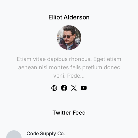
Elliot Alderson
Etiam vitae dapibus rhoncus. Eget etiam
aenean nisi montes felis pretium donec
veni. Pede…
Twitter Feed
Code Supply Co.