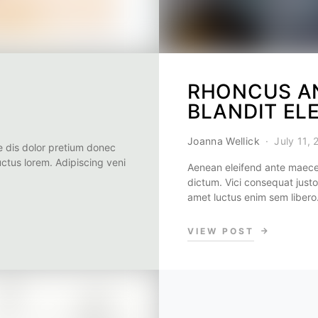
RHONCUS AN
BLANDIT EL
Joanna Wellick
July 11,
 dis dolor pretium donec
uctus lorem. Adipiscing veni
Aenean eleifend ante maece
dictum. Vici consequat justo
amet luctus enim sem liber
VIEW POST