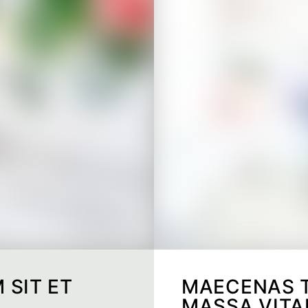
 SIT ET
MAECENAS T
MASSA VITA