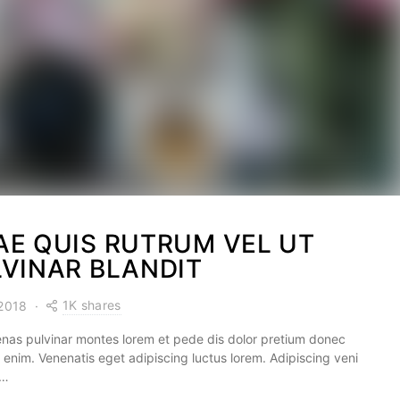
AE QUIS RUTRUM VEL UT
LVINAR BLANDIT
1K shares
 2018
nas pulvinar montes lorem et pede dis dolor pretium donec
 enim. Venenatis eget adipiscing luctus lorem. Adipiscing veni
o…