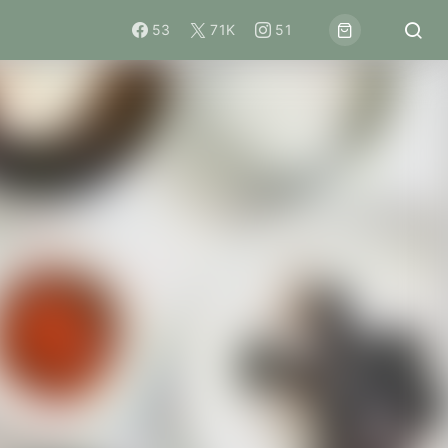
53
71K
51