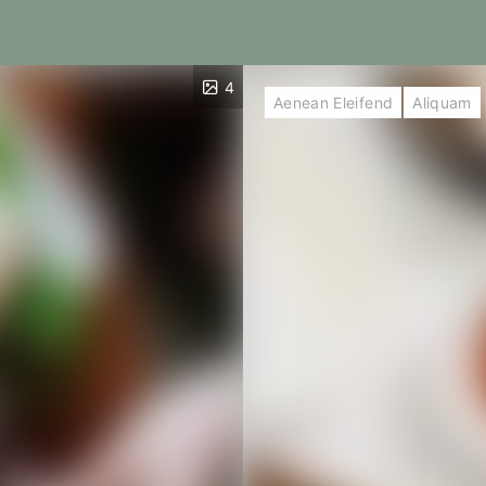
4
Aenean Eleifend
Aliquam