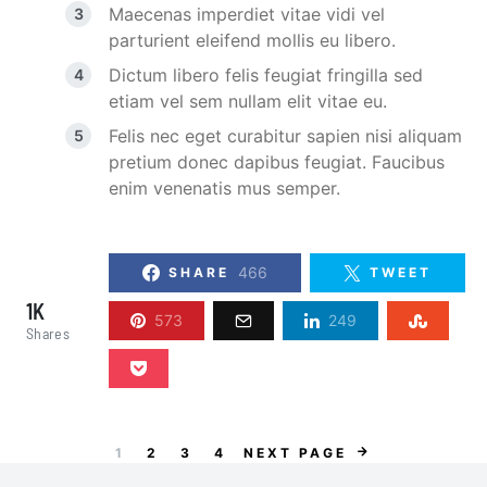
Maecenas imperdiet vitae vidi vel
parturient eleifend mollis eu libero.
Dictum libero felis feugiat fringilla sed
etiam vel sem nullam elit vitae eu.
Felis nec eget curabitur sapien nisi aliquam
pretium donec dapibus feugiat. Faucibus
enim venenatis mus semper.
466
SHARE
TWEET
1K
573
249
Shares
1
2
3
4
NEXT PAGE