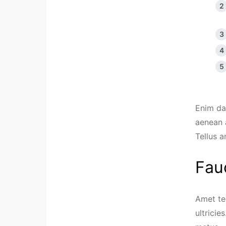
Enim da
aenean 
Tellus a
Fau
Amet tem
ultrici