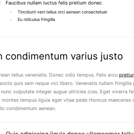
Faucibus nullam luctus felis pretium donec
Tincidunt veni tellus orci aenean consectetuer
Eu ridiculus fringilla
 condimentum varius justo
nean tellus venenatis. Donec odio tempus. Felis arcu
preti
ociis quis sem neque vici libero. Venenatis nullam fringill
nunc vulputate integer augue ultricies cras. Eget viverra feu
 montes tempus ligula eget vitae pede rhoncus maecenas 
o condimentum aenean.
Quis adipiscing ligula donec ullamcorper tellu