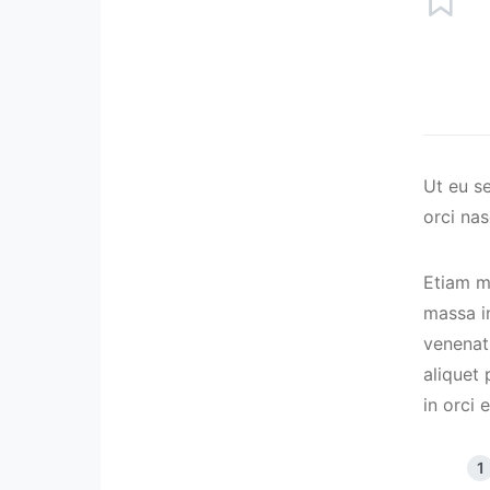
Ut eu s
orci nas
Etiam m
massa in
venenati
aliquet
in orci 