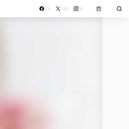
53
71K
51