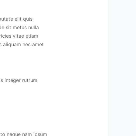
utate elit quis
e sit metus nulla
icies vitae etiam
us aliquam nec amet
s integer rutrum
Justo neque nam ipsum