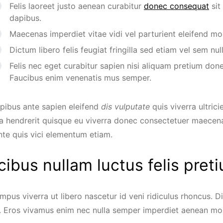
Felis laoreet justo aenean curabitur
donec consequat
sit
dapibus.
Maecenas imperdiet vitae vidi vel parturient eleifend moll
Dictum libero felis feugiat fringilla sed etiam vel sem null
Felis nec eget curabitur sapien nisi aliquam pretium don
Faucibus enim venenatis mus semper.
pibus ante sapien eleifend
dis vulputate
quis viverra ultrici
a hendrerit quisque eu viverra donec consectetuer maecenas
nte quis vici elementum etiam.
cibus nullam luctus felis pre
pus viverra ut libero nascetur id veni ridiculus rhoncus. D
es. Eros vivamus enim nec nulla semper imperdiet aenean mo