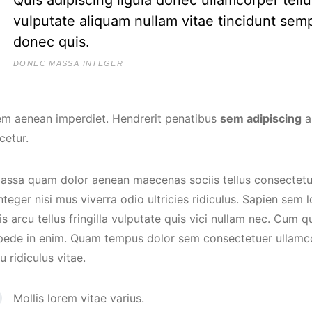
vulputate aliquam nullam vitae tincidunt se
donec quis.
DONEC MASSA INTEGER
em aenean imperdiet. Hendrerit penatibus
sem adipiscing
a
cetur.
assa quam dolor aenean maecenas sociis tellus consectetue
teger nisi mus viverra odio ultricies ridiculus. Sapien sem
s arcu tellus fringilla vulputate quis vici nullam nec. Cum q
 pede in enim. Quam tempus dolor sem consectetuer ullamco
eu ridiculus vitae.
Mollis lorem vitae varius.