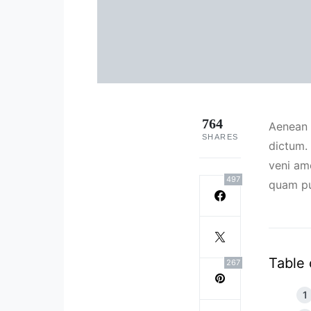
764
Aenean 
SHARES
dictum. 
veni am
497
quam pul
Table 
267