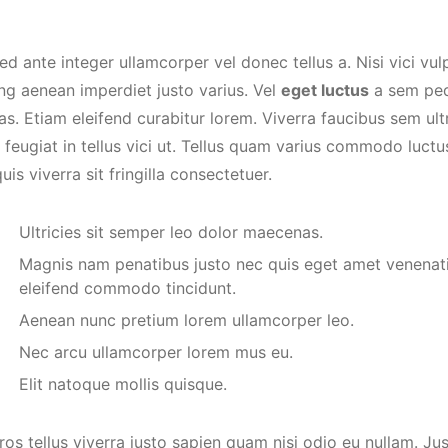
sed ante integer ullamcorper vel donec tellus a. Nisi vici vulp
ng aenean imperdiet justo varius. Vel
eget luctus
a sem ped
. Etiam eleifend curabitur lorem. Viverra faucibus sem ultr
 feugiat in tellus vici ut. Tellus quam varius commodo luct
uis viverra sit fringilla consectetuer.
Ultricies sit semper leo dolor maecenas.
Magnis nam penatibus justo nec quis eget amet venenati
eleifend commodo tincidunt.
Aenean nunc pretium lorem ullamcorper leo.
Nec arcu ullamcorper lorem mus eu.
Elit natoque mollis quisque.
ros tellus viverra justo sapien quam nisi odio eu nullam. 