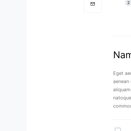
Nam
Eget ae
aenean s
aliquam 
natoque
commod