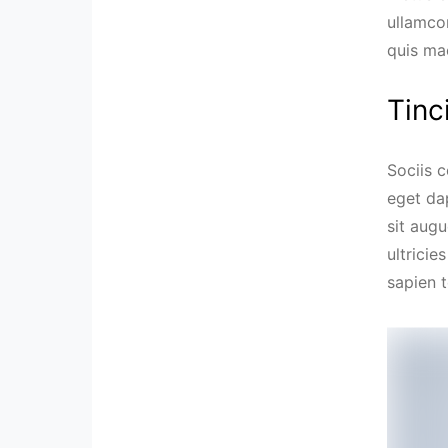
ullamco
quis ma
Tinc
Sociis 
eget da
sit aug
ultricie
sapien 