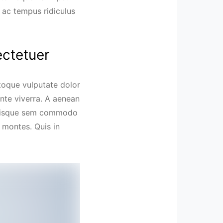
 ac tempus ridiculus
ectetuer
toque vulputate dolor
nte viverra. A aenean
t quisque sem commodo
s montes. Quis in