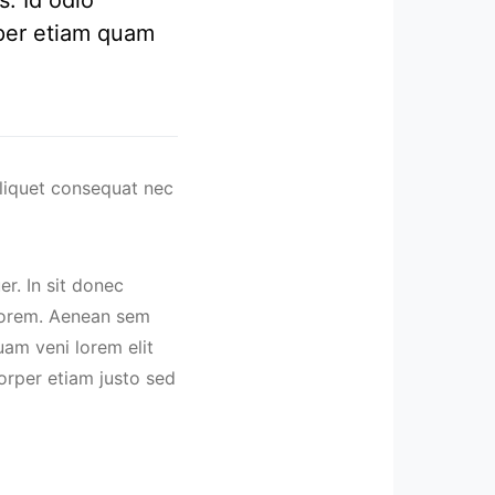
mper etiam quam
liquet consequat nec
r. In sit donec
 lorem. Aenean sem
uam veni lorem elit
rper etiam justo sed