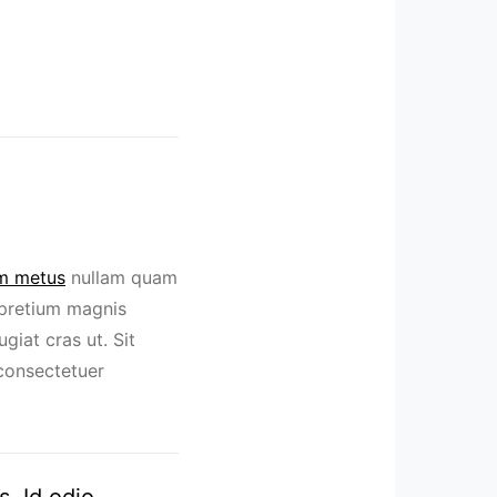
um metus
nullam quam
a pretium magnis
giat cras ut. Sit
consectetuer
s. Id odio