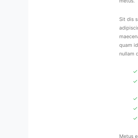
metus.
Sit dis 
adipisci
maecenas
quam id
nullam q
Metus e