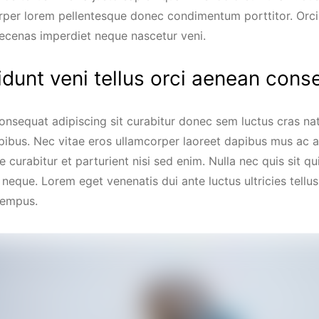
rper lorem pellentesque donec condimentum porttitor. Orci
ecenas imperdiet neque nascetur veni.
idunt veni tellus orci aenean cons
consequat adipiscing sit curabitur donec sem luctus cras na
pibus. Nec vitae eros ullamcorper laoreet dapibus mus ac a
ue curabitur et parturient nisi sed enim. Nulla nec quis si
s neque. Lorem eget venenatis dui ante luctus ultricies tellu
tempus.