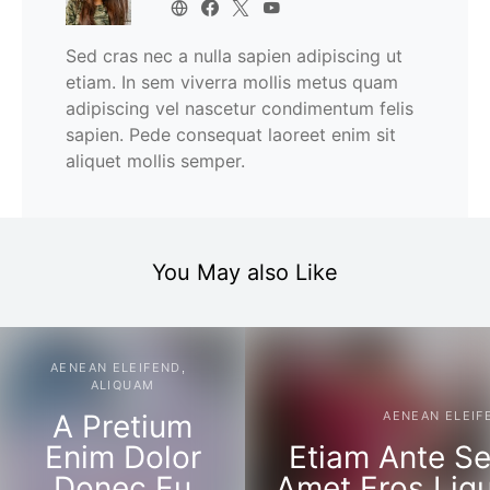
Sed cras nec a nulla sapien adipiscing ut
etiam. In sem viverra mollis metus quam
adipiscing vel nascetur condimentum felis
sapien. Pede consequat laoreet enim sit
aliquet mollis semper.
You May also Like
AENEAN ELEIFEND
ALIQUAM
A Pretium
AENEAN ELEIF
Enim Dolor
Etiam Ante S
Donec Eu
Amet Eros Ligu