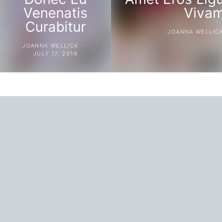
Venenatis
Vivam
Curabitur
JOANNA WELLIC
JOANNA WELLICK
JULY 17, 2018