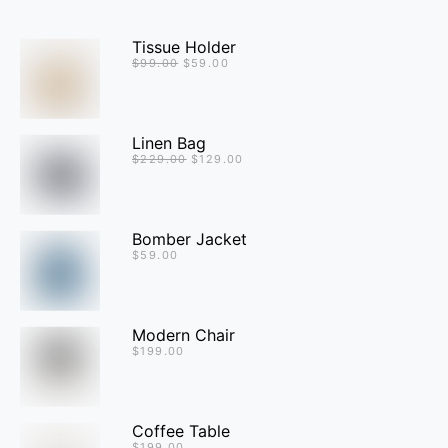
Tissue Holder
$
99.00
$
59.00
Linen Bag
$
229.00
$
129.00
Bomber Jacket
$
59.00
Modern Chair
$
199.00
Coffee Table
$
199.00