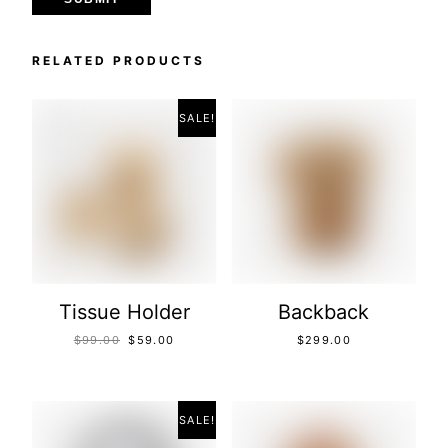
RELATED PRODUCTS
SALE!
Tissue Holder
Backback
$
99.00
$
59.00
$
299.00
SALE!