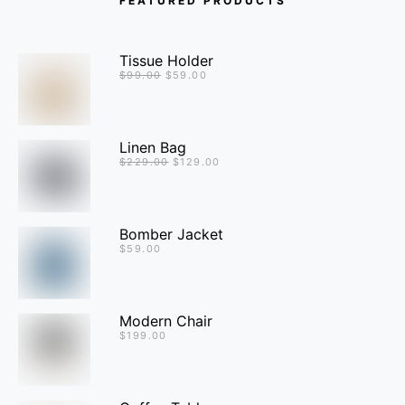
FEATURED PRODUCTS
Tissue Holder
$
99.00
$
59.00
Linen Bag
$
229.00
$
129.00
Bomber Jacket
$
59.00
Modern Chair
$
199.00