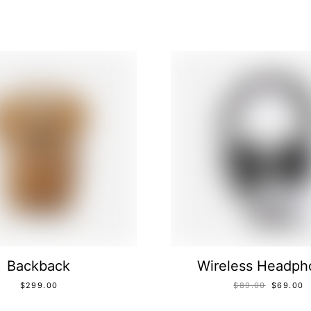
Backback
Wireless Headph
$
299.00
$
89.00
$
69.00