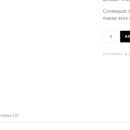
Consequat qu
massa eros n
TISSUE HOLDE
AD
CATEGORY:
AC
views (0)