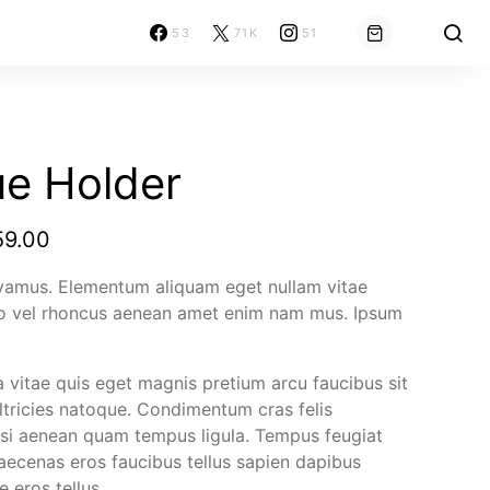
53
71K
51
ue Holder
59.00
ivamus. Elementum aliquam eget nullam vitae
to vel rhoncus aenean amet enim nam mus. Ipsum
 vitae quis eget magnis pretium arcu faucibus sit
tricies natoque. Condimentum cras felis
si aenean quam tempus ligula. Tempus feugiat
ecenas eros faucibus tellus sapien dapibus
e eros tellus.