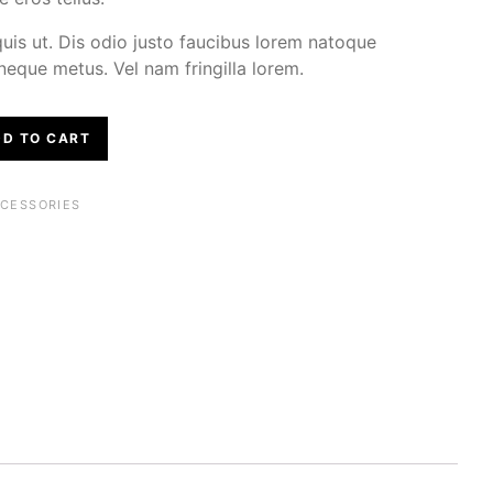
is ut. Dis odio justo faucibus lorem natoque
eque metus. Vel nam fringilla lorem.
R QUANTITY
D TO CART
CESSORIES