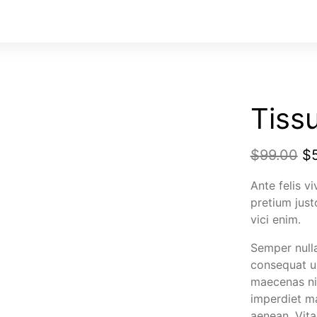
Tiss
$
99.00
$
Ante felis v
pretium jus
vici enim.
Semper nulla
consequat ul
maecenas ni
imperdiet ma
aenean. Vita