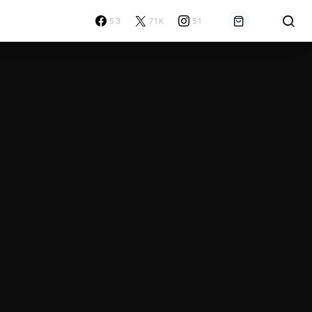
53
71K
51