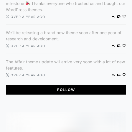
milestone
Thanks everyone who trusted us and bought our
WordPress themes.
OVER A YEAR AGO
We’ll be releasing a brand new theme soon after one year of
research and development.
OVER A YEAR AGO
The Affair theme update will arrive very soon with a lot of new
features.
OVER A YEAR AGO
FOLLOW