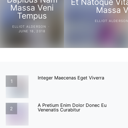
Et Natoque Vit
Massa Veni
Massa V
Tempus
ELLIOT ALDERSO
ELLIOT ALDERSON
JUNE 18, 2018
Integer Maecenas Eget Viverra
1
A Pretium Enim Dolor Donec Eu
2
Venenatis Curabitur