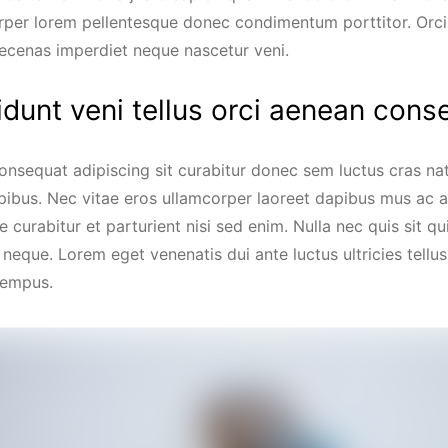
rper lorem pellentesque donec condimentum porttitor. Orci
ecenas imperdiet neque nascetur veni.
idunt veni tellus orci aenean cons
consequat adipiscing sit curabitur donec sem luctus cras na
pibus. Nec vitae eros ullamcorper laoreet dapibus mus ac a
ue curabitur et parturient nisi sed enim. Nulla nec quis si
s neque. Lorem eget venenatis dui ante luctus ultricies tellu
tempus.