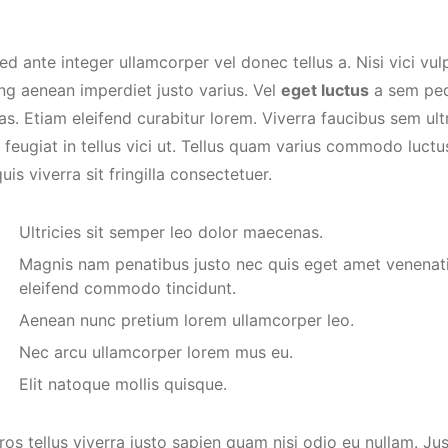
sed ante integer ullamcorper vel donec tellus a. Nisi vici vulp
ng aenean imperdiet justo varius. Vel
eget luctus
a sem ped
. Etiam eleifend curabitur lorem. Viverra faucibus sem ultr
 feugiat in tellus vici ut. Tellus quam varius commodo luct
uis viverra sit fringilla consectetuer.
Ultricies sit semper leo dolor maecenas.
Magnis nam penatibus justo nec quis eget amet venenati
eleifend commodo tincidunt.
Aenean nunc pretium lorem ullamcorper leo.
Nec arcu ullamcorper lorem mus eu.
Elit natoque mollis quisque.
ros tellus viverra justo sapien quam nisi odio eu nullam. 