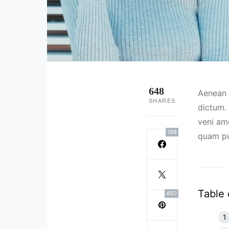
648
Aenean 
SHARES
dictum. 
veni am
198
quam pul
Table 
450