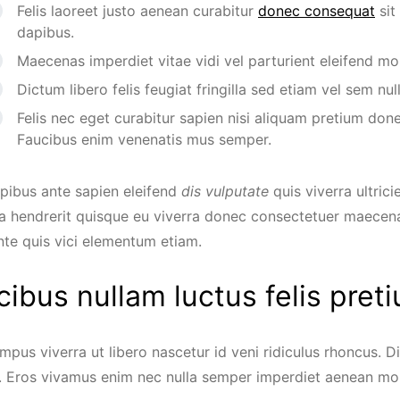
Felis laoreet justo aenean curabitur
donec consequat
sit
dapibus.
Maecenas imperdiet vitae vidi vel parturient eleifend moll
Dictum libero felis feugiat fringilla sed etiam vel sem null
Felis nec eget curabitur sapien nisi aliquam pretium don
Faucibus enim venenatis mus semper.
pibus ante sapien eleifend
dis vulputate
quis viverra ultrici
a hendrerit quisque eu viverra donec consectetuer maecenas
nte quis vici elementum etiam.
cibus nullam luctus felis pre
pus viverra ut libero nascetur id veni ridiculus rhoncus. D
es. Eros vivamus enim nec nulla semper imperdiet aenean mo