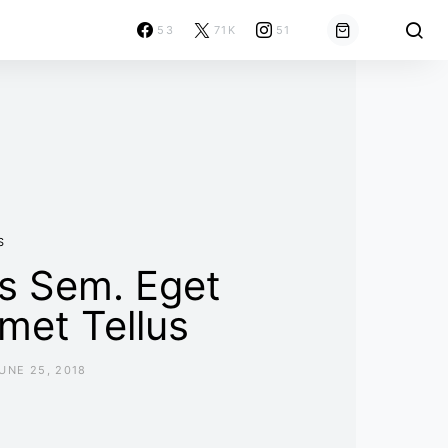
53
71K
51
S
us Sem. Eget
met Tellus
UNE 25, 2018