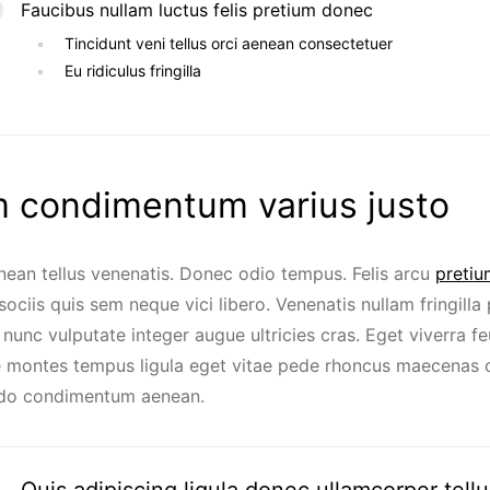
Faucibus nullam luctus felis pretium donec
Tincidunt veni tellus orci aenean consectetuer
Eu ridiculus fringilla
 condimentum varius justo
nean tellus venenatis. Donec odio tempus. Felis arcu
preti
ociis quis sem neque vici libero. Venenatis nullam fringill
nunc vulputate integer augue ultricies cras. Eget viverra feu
 montes tempus ligula eget vitae pede rhoncus maecenas 
o condimentum aenean.
Quis adipiscing ligula donec ullamcorper tellu