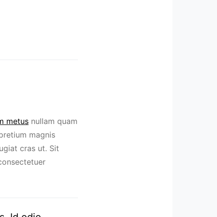
um metus
nullam quam
a pretium magnis
giat cras ut. Sit
consectetuer
s. Id odio