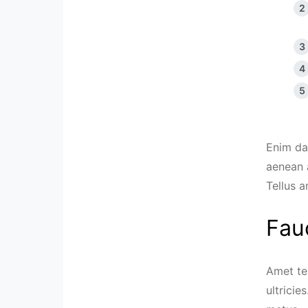
Enim da
aenean 
Tellus a
Fau
Amet tem
ultrici