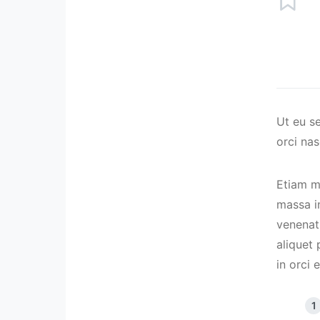
Ut eu s
orci nas
Etiam m
massa in
venenati
aliquet
in orci 