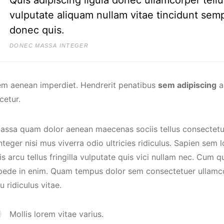
vulputate aliquam nullam vitae tincidunt se
donec quis.
DONEC MASSA INTEGER
em aenean imperdiet. Hendrerit penatibus
sem adipiscing
a
cetur.
assa quam dolor aenean maecenas sociis tellus consectetue
teger nisi mus viverra odio ultricies ridiculus. Sapien sem
s arcu tellus fringilla vulputate quis vici nullam nec. Cum q
 pede in enim. Quam tempus dolor sem consectetuer ullamco
eu ridiculus vitae.
Mollis lorem vitae varius.