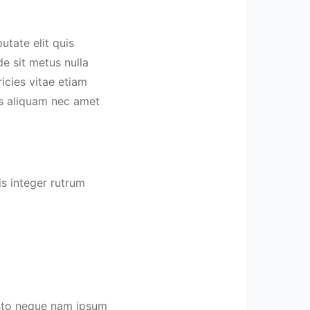
utate elit quis
e sit metus nulla
icies vitae etiam
us aliquam nec amet
s integer rutrum
Justo neque nam ipsum