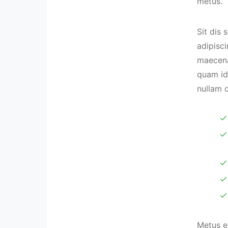
metus.
Sit dis 
adipisci
maecenas
quam id
nullam q
Metus e