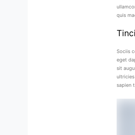
ullamco
quis ma
Tinc
Sociis 
eget da
sit aug
ultricie
sapien 