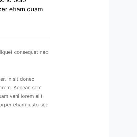
mper etiam quam
liquet consequat nec
r. In sit donec
 lorem. Aenean sem
uam veni lorem elit
rper etiam justo sed