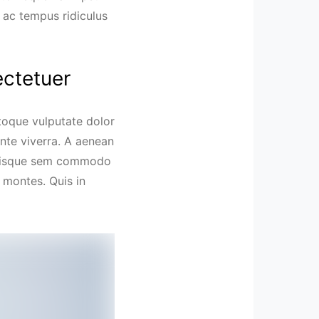
 ac tempus ridiculus
ectetuer
toque vulputate dolor
nte viverra. A aenean
t quisque sem commodo
s montes. Quis in