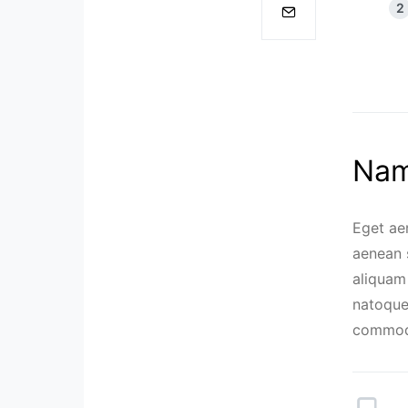
Nam
Eget ae
aenean s
aliquam 
natoque
commod