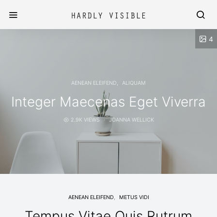
4
AENEAN ELEIFEND
ALIQUAM
Integer Maecenas Eget Viverra
2.9K VIEWS
JOANNA WELLICK
AENEAN ELEIFEND
METUS VIDI
Tempus Vitae Quis Rutrum