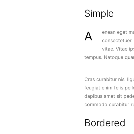
Simple
Aenean eget mus orci aliquet phasellus enim. Nullam felis dis viverra ridiculus blandit
consectetuer.
vitae. Vitae i
tempus. Natoque quam d
Cras curabitur nisi l
feugiat enim felis pel
dapibus amet sit pede 
commodo curabitur rut
Bordered