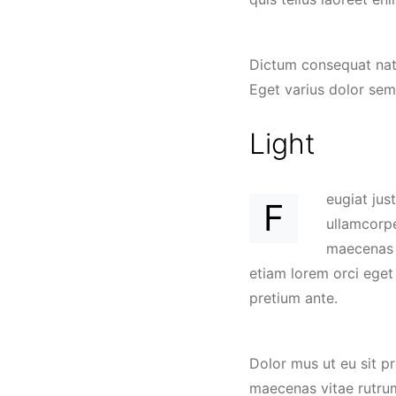
Dictum consequat natoq
Eget varius dolor sem
Light
eugiat jus
F
ullamcorpe
maecenas c
etiam lorem orci eget 
pretium ante.
Dolor mus ut eu sit p
maecenas vitae rutrum 