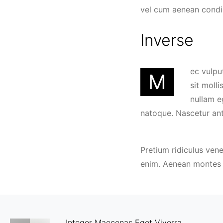
vel cum aenean condi
Inverse
ec vulpu
M
sit moll
nullam e
natoque. Nascetur ante
Pretium ridiculus ven
enim. Aenean montes 
Integer Maecenas Eget Viverra