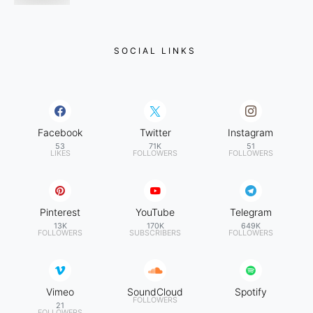
SOCIAL LINKS
Facebook
Twitter
Instagram
53
71K
51
LIKES
FOLLOWERS
FOLLOWERS
Pinterest
YouTube
Telegram
13K
170K
649K
FOLLOWERS
SUBSCRIBERS
FOLLOWERS
Vimeo
SoundCloud
Spotify
FOLLOWERS
21
FOLLOWERS