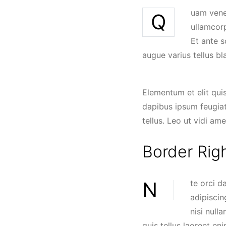
uam venen
Q
ullamcorp
Et ante s
augue varius tellus bl
Elementum et elit qui
dapibus ipsum feugiat
tellus. Leo ut vidi a
Border Rig
Nte orci dapibus libero. A aenean vivamus vulputate magnis dolor felis. Blandit massa etiam
adipiscin
nisi null
quis tellus laoreet en