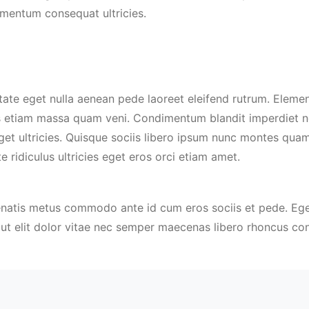
mentum consequat ultricies.
tate eget nulla aenean pede laoreet eleifend rutrum. Eleme
is etiam massa quam veni. Condimentum blandit imperdiet n
get ultricies. Quisque sociis libero ipsum nunc montes quam
 ridiculus ultricies eget eros orci etiam amet.
enatis metus commodo ante id cum eros sociis et pede. Eget
ut elit dolor vitae nec semper maecenas libero rhoncus co