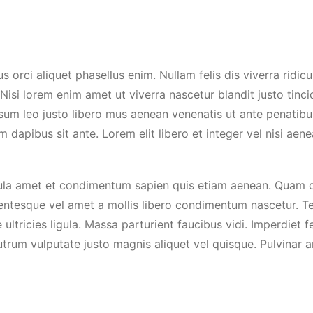
 Nisi lorem enim amet ut viverra nascetur blandit justo ti
psum leo justo libero mus aenean venenatis ut ante penatibu
apibus sit ante. Lorem elit libero et integer vel nisi aene
igula amet et condimentum sapien quis etiam aenean. Quam 
lentesque vel amet a mollis libero condimentum nascetur. Te
ultricies ligula. Massa parturient faucibus vidi. Imperdiet f
rum vulputate justo magnis aliquet vel quisque. Pulvinar ar