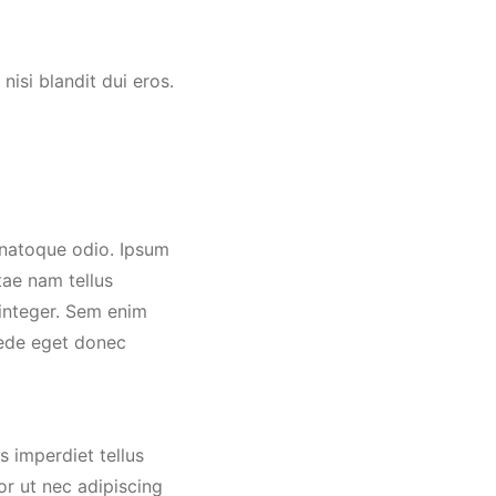
nisi blandit dui eros.
 natoque odio. Ipsum
tae nam tellus
integer. Sem enim
 Pede eget donec
s imperdiet tellus
or ut nec adipiscing