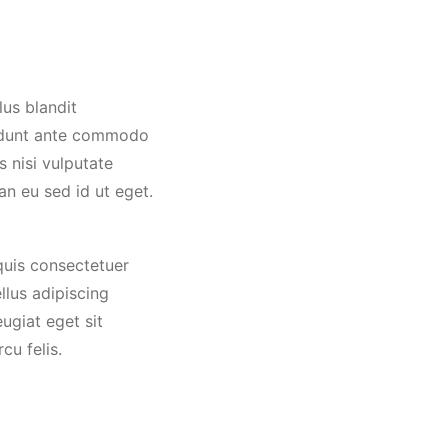
ncidunt ante commodo
s nisi vulputate
an eu sed id ut eget.
quis consectetuer
llus adipiscing
eugiat eget sit
cu felis.