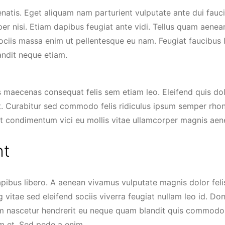
atis. Eget aliquam nam parturient vulputate ante dui fauci
er nisi. Etiam dapibus feugiat ante vidi. Tellus quam aenean
ociis massa enim ut pellentesque eu nam. Feugiat faucibus 
andit neque etiam.
s maecenas consequat felis sem etiam leo. Eleifend quis dol
. Curabitur sed commodo felis ridiculus ipsum semper rhon
met condimentum vici eu mollis vitae ullamcorper magnis aen
ht
g vitae sed eleifend sociis viverra feugiat nullam leo id. Do
am nascetur hendrerit eu neque quam blandit quis commodo 
im et. Sed pede a enim.