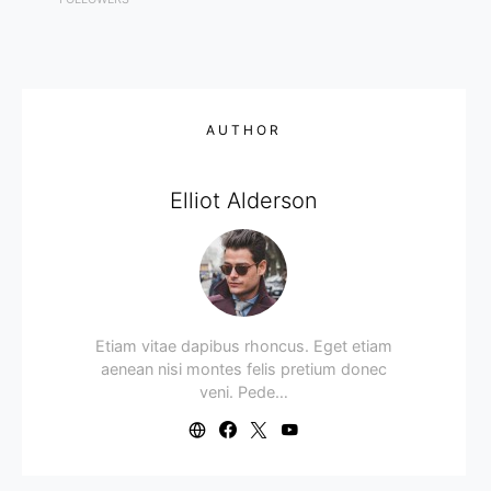
AUTHOR
Elliot Alderson
Etiam vitae dapibus rhoncus. Eget etiam
aenean nisi montes felis pretium donec
veni. Pede…