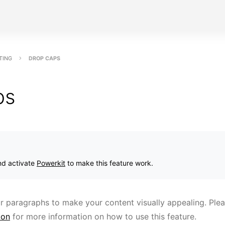
TING
DROP CAPS
ps
and activate
Powerkit
to make this feature work.
 paragraphs to make your content visually appealing. Pleas
ion
for more information on how to use this feature.