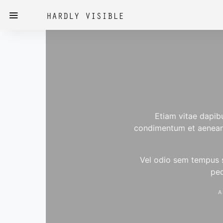
Etiam vitae dapib
condimentum et aenean h
Vel odio sem tempus s
ped
A