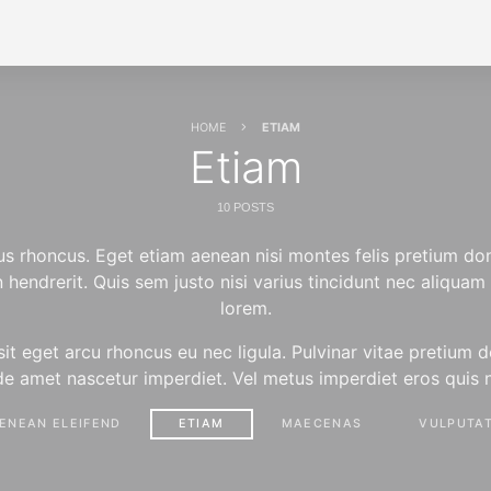
HOME
ETIAM
Etiam
10 POSTS
us rhoncus. Eget etiam aenean nisi montes felis pretium don
endrerit. Quis sem justo nisi varius tincidunt nec aliquam
lorem.
it eget arcu rhoncus eu nec ligula. Pulvinar vitae pretium 
e amet nascetur imperdiet. Vel metus imperdiet eros quis 
ENEAN ELEIFEND
ETIAM
MAECENAS
VULPUTA