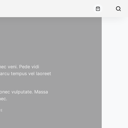
ec veni. Pede vidi
 arcu tempus vel laoreet
donec vulputate. Massa
nec.
TE