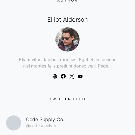
AUTHOR
Elliot Alderson
Etiam vitae dapibus rhoncus. Eget etiam aenean
nisi montes felis pretium donec veni. Pede…
TWITTER FEED
Code Supply Co.
@codesupplyco