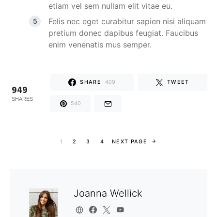
etiam vel sem nullam elit vitae eu.
Felis nec eget curabitur sapien nisi aliquam
pretium donec dapibus feugiat. Faucibus
enim venenatis mus semper.
SHARE
409
TWEET
949
SHARES
540
1
2
3
4
NEXT PAGE
Joanna Wellick