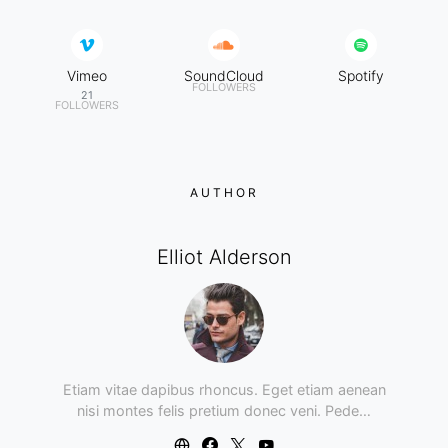
Vimeo
SoundCloud
Spotify
FOLLOWERS
21
FOLLOWERS
AUTHOR
Elliot Alderson
Etiam vitae dapibus rhoncus. Eget etiam aenean
nisi montes felis pretium donec veni. Pede…