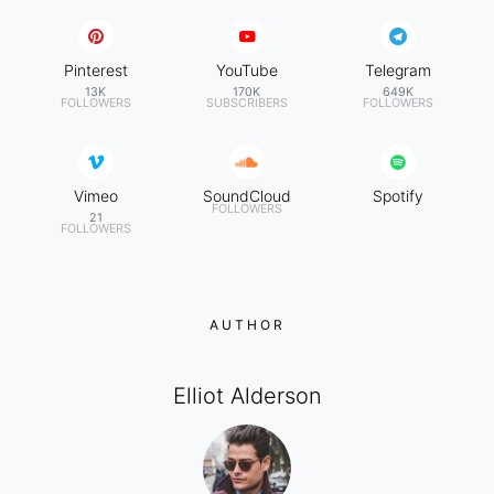
Pinterest
YouTube
Telegram
13K
170K
649K
FOLLOWERS
SUBSCRIBERS
FOLLOWERS
Vimeo
SoundCloud
Spotify
FOLLOWERS
21
FOLLOWERS
AUTHOR
Elliot Alderson