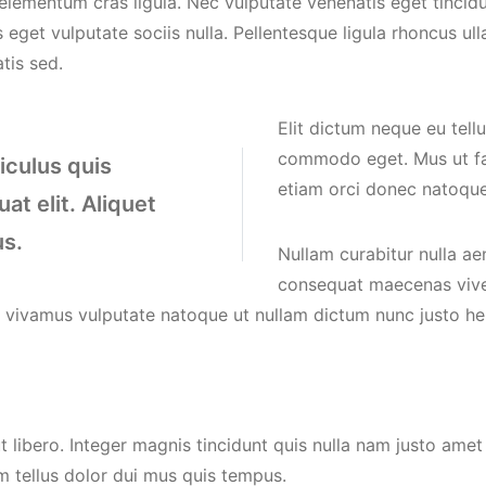
elementum cras ligula. Nec vulputate venenatis eget tincidu
s eget vulputate sociis nulla. Pellentesque ligula rhoncus
atis sed.
Elit dictum neque eu tellu
commodo eget. Mus ut fau
diculus quis
etiam orci donec natoque
at elit. Aliquet
us.
Nullam curabitur nulla ae
consequat maecenas viver
 vivamus vulputate natoque ut nullam dictum nunc justo he
 libero. Integer magnis tincidunt quis nulla nam justo amet vi
m tellus dolor dui mus quis tempus.