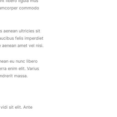
nt libero ligula mus
 ullamcorper commodo
s aenean ultricies sit
cibus felis imperdiet
 aenean amet vel nisi.
nean eu nunc libero
ra enim elit. Varius
ndrerit massa.
di sit elit. Ante