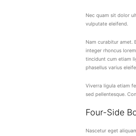
Nec quam sit dolor ul
vulputate eleifend.
Nam curabitur amet. B
integer rhoncus lorem 
tincidunt cum etiam l
phasellus varius elei
Viverra ligula etiam f
sed pellentesque. C
Four-Side B
Nascetur eget aliquam 