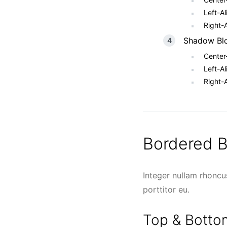
Left-A
Right-
Shadow Bl
Center
Left-A
Right-
Bordered B
Integer nullam rhoncu
porttitor eu.
Top & Botto