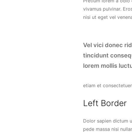
Pretium lorem a odio 
vivamus pulvinar. Ero
nisi ut eget vel venen
Vel vici donec ri
tincidunt consequ
lorem mollis luct
etiam et consectetuer
Left Border
Dolor sapien dictum ut
pede massa nisi nulla