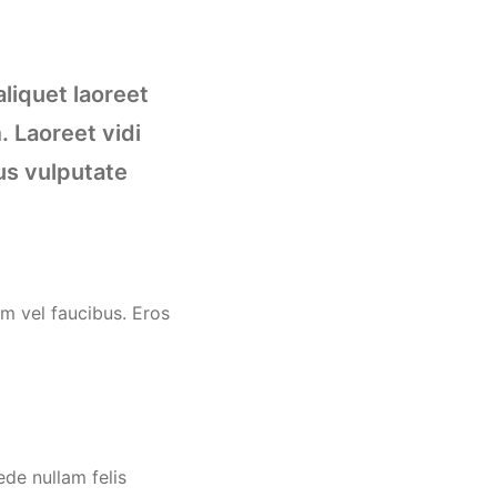
liquet laoreet
 Laoreet vidi
lus vulputate
em vel faucibus. Eros
ede nullam felis