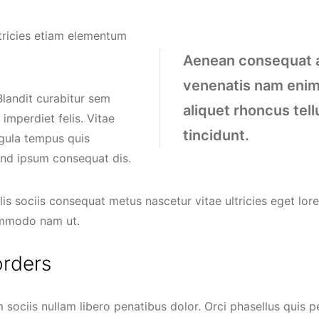
tricies etiam elementum
Aenean consequat a
venenatis nam enim.
landit curabitur sem
aliquet rhoncus tel
imperdiet felis. Vitae
tincidunt.
igula tempus quis
fend ipsum consequat dis.
elis sociis consequat metus nascetur vitae ultricies eget lor
ommodo nam ut.
orders
sociis nullam libero penatibus dolor. Orci phasellus quis p