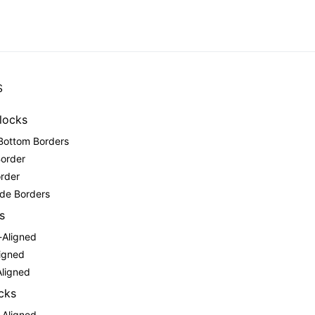
s
locks
Bottom Borders
Border
order
ide Borders
s
-Aligned
ligned
Aligned
cks
-Aligned