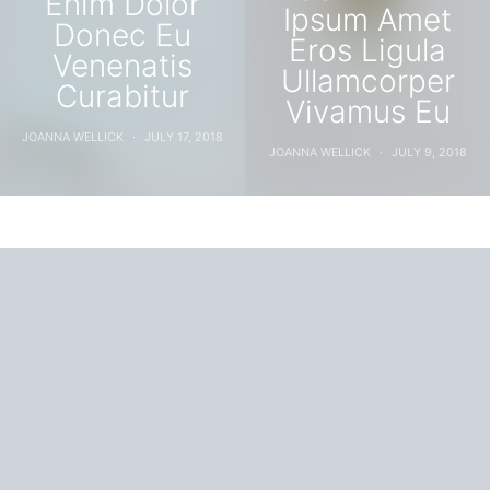
Enim Dolor
Ipsum Amet
Donec Eu
Eros Ligula
Venenatis
Ullamcorper
Curabitur
Vivamus Eu
JOANNA WELLICK
JULY 17, 2018
JOANNA WELLICK
JULY 9, 2018