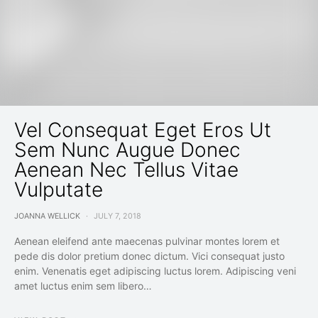
Vel Consequat Eget Eros Ut
Sem Nunc Augue Donec
Aenean Nec Tellus Vitae
Vulputate
JOANNA WELLICK
JULY 7, 2018
Aenean eleifend ante maecenas pulvinar montes lorem et
pede dis dolor pretium donec dictum. Vici consequat justo
enim. Venenatis eget adipiscing luctus lorem. Adipiscing veni
amet luctus enim sem libero…