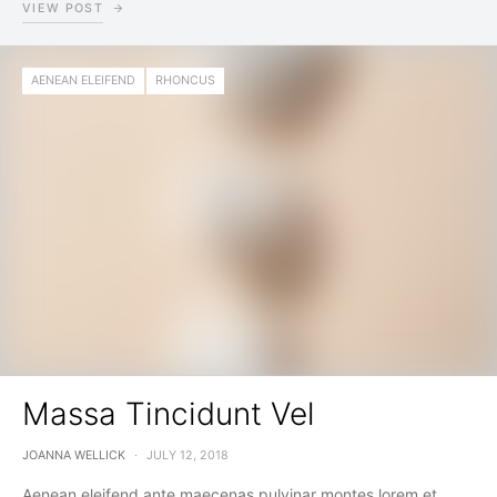
VIEW POST
AENEAN ELEIFEND
RHONCUS
Massa Tincidunt Vel
JOANNA WELLICK
JULY 12, 2018
Aenean eleifend ante maecenas pulvinar montes lorem et