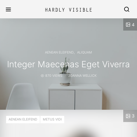
4
AENEAN ELEIFEND
ALIQUAM
Integer Maecenas Eget Viverra
870 VIEWS
JOANNA WELLICK
3
AENEAN ELEIFEND
METUS VIDI