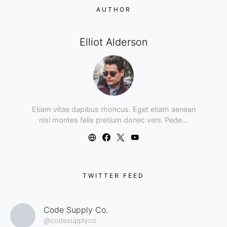
AUTHOR
Elliot Alderson
Etiam vitae dapibus rhoncus. Eget etiam aenean
nisi montes felis pretium donec veni. Pede…
TWITTER FEED
Code Supply Co.
@codesupplyco